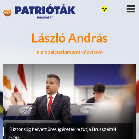
László András
európai parlamenti képviselő
Biztonság helyett üres ígéretekre futja Brüsszeltől
Hírek