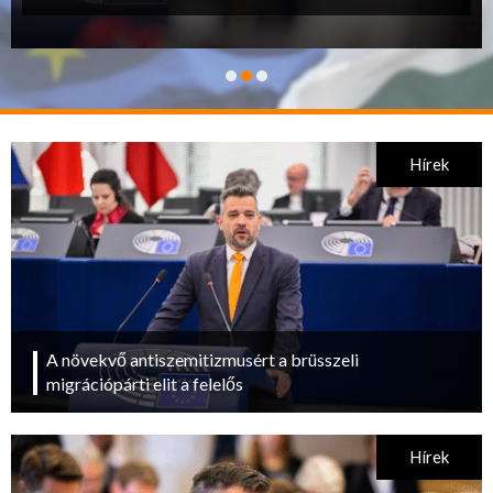
Hírek
A növekvő antiszemitizmusért a brüsszeli
migrációpárti elit a felelős
Hírek