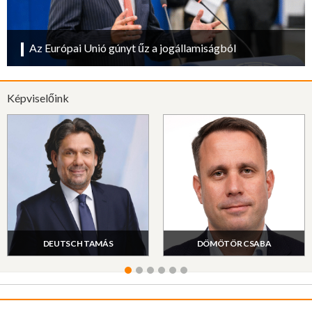
Az Európai Unió gúnyt űz a jogállamiságból
Képviselőink
DEUTSCH TAMÁS
DÖMÖTÖR CSABA